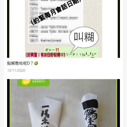
點解教咗呢D？
10/11/2020