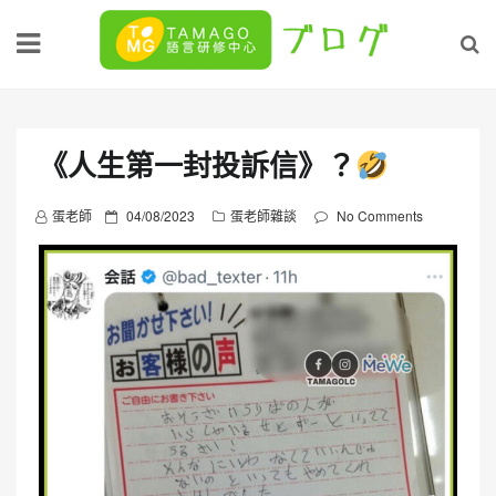
Skip
to
content
《人生第一封投訴信》？
P
蛋老師
04/08/2023
蛋老師雜談
No Comments
o
s
t
e
d
o
n