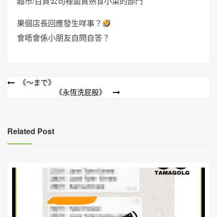
超市/百貨公司裡面賣熟食小菜的部門
果個店長回應發生咩事？
會唔會係小朋友自問自答？
文
《～まで》
《永恆洗屁股》
章
導
覽
Related Post