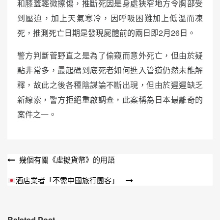
和膝蓋輕微擦傷，推斷死因是身處狹窄地方令胸部受
到壓迫，加上天氣寒冷，因呼吸困難加上低溫而凍
死，推測死亡日期是發現屍體前的兩日即2月26日。
警方判斷菅野直之是為了偷窺而意外死亡，但由於疑
點非常多，最起碼到底死者如何進入管道仍然未能解
釋，故此之後各種陰謀論不斷出現，但由於遲遲缺乏
新線索，警方拒絕重啟調查，此案稱為日本最離奇的
案件之一。
文
幾個有關《虛擬貨幣》的用語
章
酒店業者「不需中國旅行團客」
導
覽
Related Post