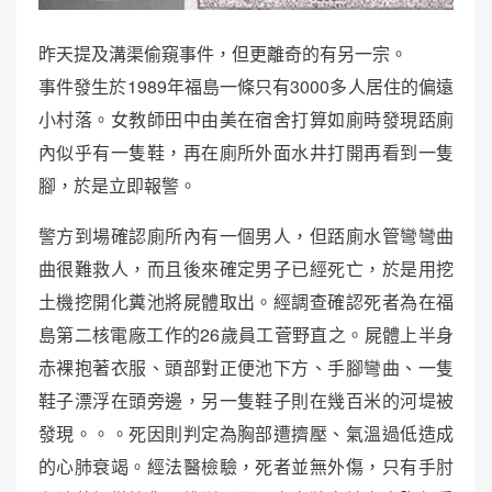
昨天提及溝渠偷窺事件，但更離奇的有另一宗。
事件發生於1989年福島一條只有3000多人居住的偏遠
小村落。女教師田中由美在宿舍打算如廁時發現踎廁
內似乎有一隻鞋，再在廁所外面水井打開再看到一隻
腳，於是立即報警。
警方到場確認廁所內有一個男人，但踎廁水管彎彎曲
曲很難救人，而且後來確定男子已經死亡，於是用挖
土機挖開化糞池將屍體取出。經調查確認死者為在福
島第二核電廠工作的26歲員工菅野直之。屍體上半身
赤裸抱著衣服、頭部對正便池下方、手腳彎曲、一隻
鞋子漂浮在頭旁邊，另一隻鞋子則在幾百米的河堤被
發現。。。死因則判定為胸部遭擠壓、氣溫過低造成
的心肺衰竭。經法醫檢驗，死者並無外傷，只有手肘