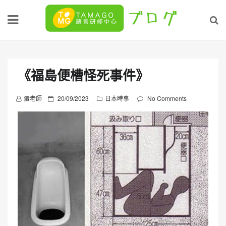
Skip
to
content
《福島便槽怪死事件》
P
蛋老師
20/09/2023
日本時事
No Comments
o
s
t
e
d
o
n