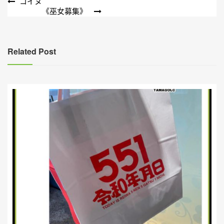
文
コイヌ
《巫女募集》
章
導
覽
Related Post