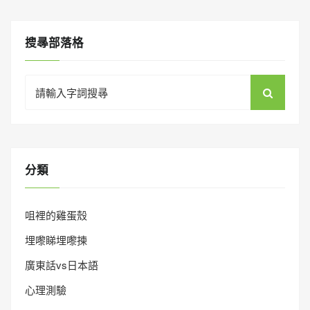
搜㝷部落格
Search
for:
分類
咀裡的雞蛋殼
埋嚟睇埋嚟揀
廣東話vs日本語
心理測驗