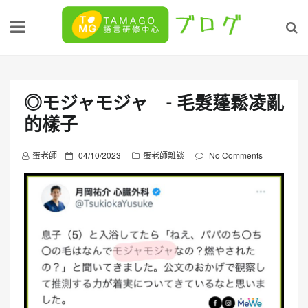
Skip
to
content
◎モジャモジャ - 毛髮蓬鬆凌亂
的樣子
P
蛋老師
04/10/2023
蛋老師雜談
No Comments
o
s
t
e
d
o
n