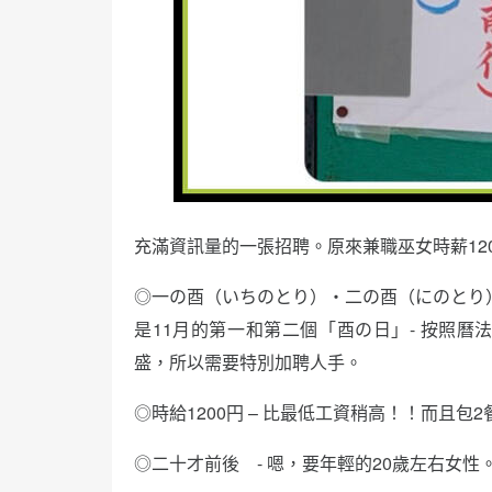
充滿資訊量的一張招聘。原來兼職巫女時薪12
◎一の酉（いちのとり）・二の酉（にのとり
是11月的第一和第二個「酉の日」- 按照曆
盛，所以需要特別加聘人手。
◎時給1200円 – 比最低工資稍高！！而且包2
◎二十才前後 - 嗯，要年輕的20歲左右女性