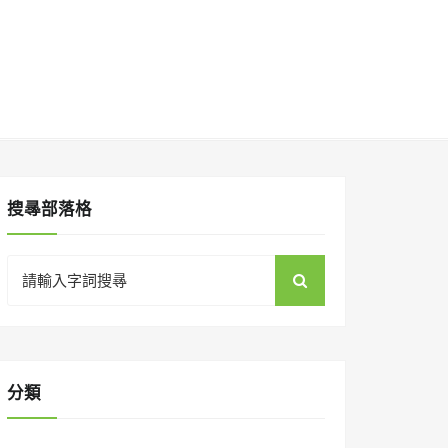
搜㝷部落格
Search
for:
分類