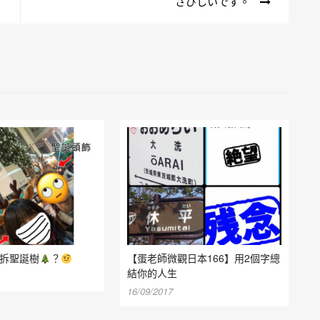
さびしいです。
0拆聖誕樹
？
【蛋老師微觀日本166】用2個字總
結你的人生
16/09/2017