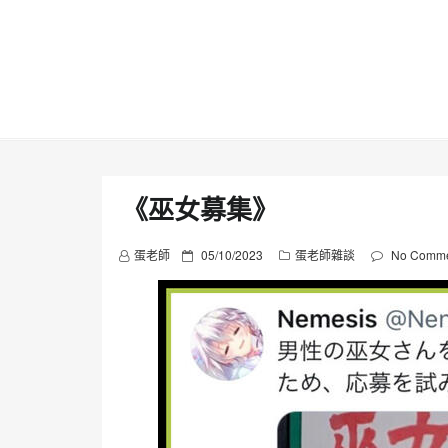
Skip
to
content
《巫女募集》
P
蛋老師
05/10/2023
蛋老師雜談
No Comme
o
s
t
e
d
o
n