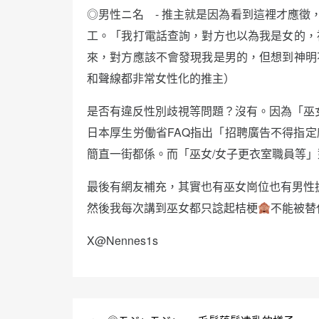
◎男性ニ名 - 推主就是因為看到這裡才應徵
工。「我打電話查詢，對方也以為我是女的，
來，對方應該不會發現我是男的，但想到神明
和聲線都非常女性化的推主）
是否有違反性別歧視等問題？沒有。因為「巫
日本厚生労働省FAQ指出「招聘廣告不得指
簡直一街都係。而「巫女/女子更衣室職員等」
最後有網友補充，其實也有巫女崗位也有男性
然後我每次講到巫女都只諗起桔梗
不能被替
X@Nennes1s
文