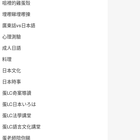
咀裡的雞蛋殼
埋嚟睇埋嚟揀
廣東話vs日本語
心理測驗
成人日語
料理
日本文化
日本時事
蛋LC奇案導讀
蛋LC日本いろは
蛋LC法學講堂
蛋LC語言文化講堂
蛋老師陪你睇