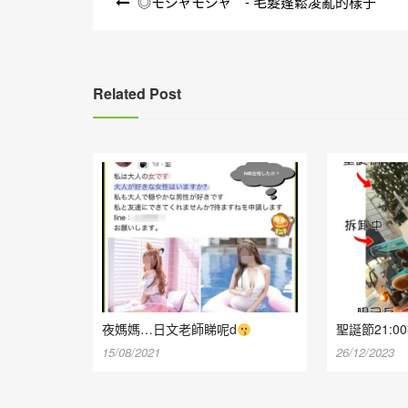
◎モジャモジャ - 毛髮蓬鬆凌亂的樣子
章
導
覽
Related Post
夜媽媽…日文老師睇呢d
聖誕節21:0
15/08/2021
26/12/2023