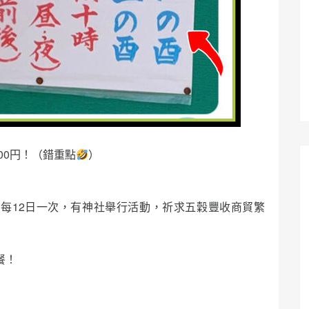
00円！（錯重點
）
）
法每12日一次，有神社舉行活動，祈求五穀豐收商貿繁
餐！
。