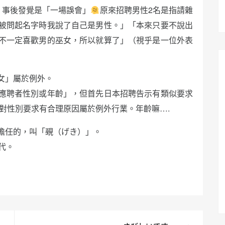
，事後發覺是「一場誤會」
原來招聘男性2名是指請雜
被問起名字時我說了自己是男性。」「本來只要不說出
不一定喜歡男的巫女，所以就算了」（視乎是一位外表
女」屬於例外。
定應聘者性別或年齡」，但首先日本招聘告示有類似要求
對性別要求有合理原因屬於例外行業。年齡嘛….
擔任的，叫「覡（げき）」。
代。