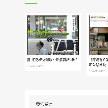
擺L明係佢做錯啦～點解要話9我？
《阿媽有咗
節全球首映
18/05/2022
13/03/2022
發佈留言