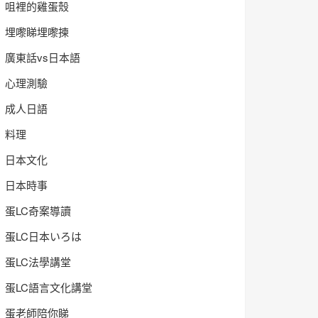
咀裡的雞蛋殼
埋嚟睇埋嚟揀
廣東話vs日本語
心理測驗
成人日語
料理
日本文化
日本時事
蛋LC奇案導讀
蛋LC日本いろは
蛋LC法學講堂
蛋LC語言文化講堂
蛋老師陪你睇