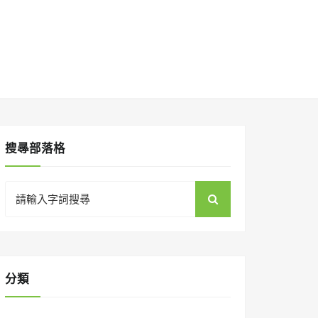
搜㝷部落格
Search
for:
分類