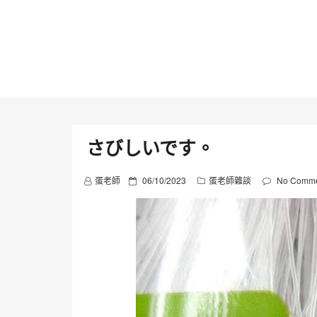
Skip
to
content
さびしいです。
P
蛋老師
06/10/2023
蛋老師雜談
No Comme
o
s
t
e
d
o
n