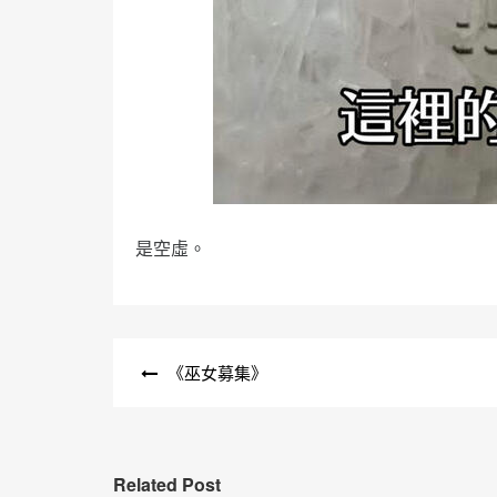
是空虛。
文
《巫女募集》
章
導
覽
Related Post