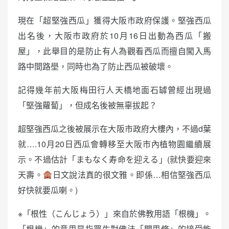
現在「超堅強西瓜」獲得大阪市政府保護。堅強西瓜
出名後，大阪市政府於10月16日出動為西瓜「搬
屋」，此舉目的是防止有人為觀看西瓜而擅自闖入馬
路中間路壆，同時也為了防止西瓜被破壞。
記得幾年前大阪梅田行人天橋地面石罅曾經出現過
「堅強蘿蔔」，但成名後被無辜拔起？
超堅強西瓜之後被展示在大阪市政府大樓內，不過d葉
就….10月20日西瓜會轉移至大阪市內植物園繼續展
示。不過估計「まもなく寿命を迎える」(就快要迎來
天壽。
日文說法真的很文雅。即係…相信堅強西瓜
好快就要瓜喇。)
※「根性（こんじょう）」來自於佛教用語「根機」。
「根機」的意思是指眾生對佛法「聞思修」的接受能