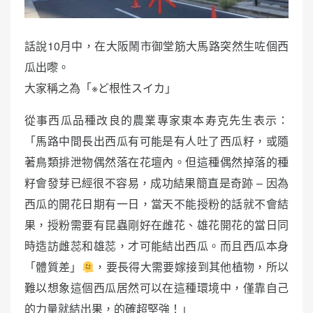
話說10月中，在大阪鬧市御堂筋大馬路突然生咗個西
瓜出嚟。
大家稱之為「※ど根性スイカ」
從事西瓜品種改良的農業專家東本寿克先生表示：
「馬路中間長出西瓜有可能是有人吐了西瓜籽，或隨
著鳥類排泄物偶然落在花壇內。但這種偶然掉落的種
籽會發芽已經很不容易，成功結果簡直是奇跡 – 因為
西瓜的開花日期有一日，當天不能授粉的話就不會結
果，授粉需要有昆蟲剛好在雌花、雄花開花的當日同
時造訪雌蕊和雄蕊，才可能結出西瓜。而且西瓜本身
「體質差」
，要長得大需要嫁接到其他植物，所以
難以想象這個西瓜居然可以在這種環境中，僅靠自己
的力量就結出果，的確超堅強！」