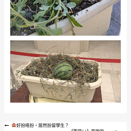
文
好扮唔扮，居然扮留學生？
《取扱い》是咁的…