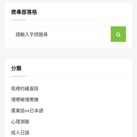
搜㝷部落格
Search
for:
分類
咀裡的雞蛋殼
埋嚟睇埋嚟揀
廣東話vs日本語
心理測驗
成人日語