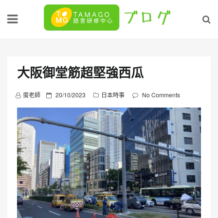
Skip
to
content
大阪御堂筋超堅強西瓜
P
蛋老師
20/10/2023
日本時事
No Comments
o
s
t
e
d
o
n