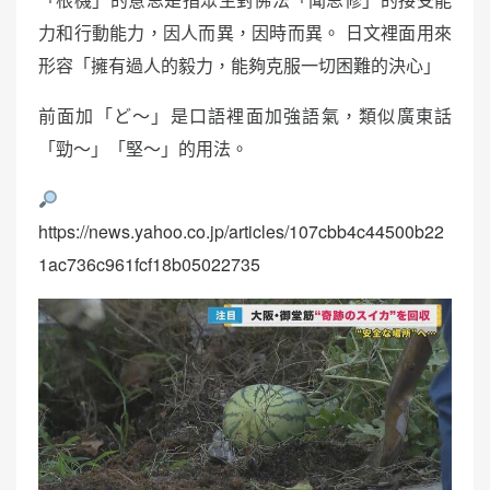
力和行動能力，因人而異，因時而異。 日文裡面用來
形容「擁有過人的毅力，能夠克服一切困難的決心」
前面加「ど～」是口語裡面加強語氣，類似廣東話
「勁～」「堅～」的用法。
https://news.yahoo.co.jp/articles/107cbb4c44500b22
1ac736c961fcf18b05022735