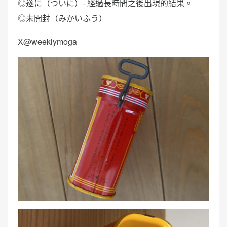
◎遂に（ついに）- 經過長時間之後出現的結果。
◎未開封（みかいふう）
X@weeklymoga