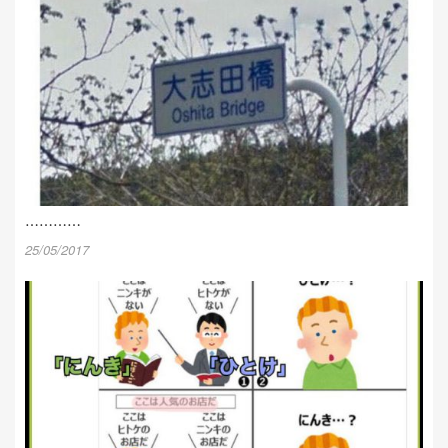
⋯⋯⋯⋯
25/05/2017