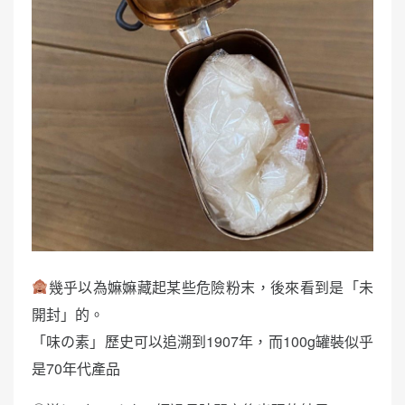
幾乎以為嫲嫲藏起某些危險粉末，後來看到是「未
開封」的。
「味の素」歷史可以追溯到1907年，而100g罐裝似乎
是70年代產品