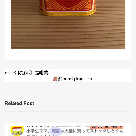
文
《取扱い》是咁的…
好pure好true
章
導
覽
Related Post