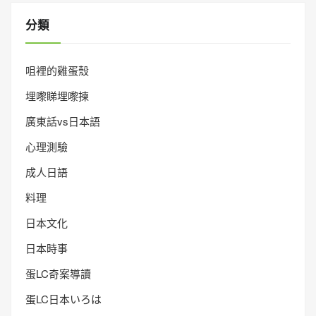
分類
咀裡的雞蛋殼
埋嚟睇埋嚟揀
廣東話vs日本語
心理測驗
成人日語
料理
日本文化
日本時事
蛋LC奇案導讀
蛋LC日本いろは