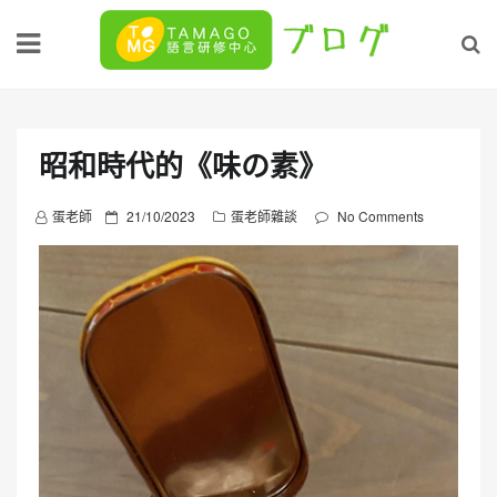
Skip
to
content
昭和時代的《味の素》
P
蛋老師
21/10/2023
蛋老師雜談
No Comments
o
s
t
e
d
o
n