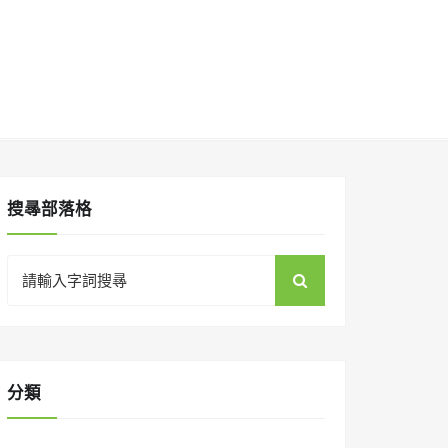
搜㝷部落格
Search
for:
分類