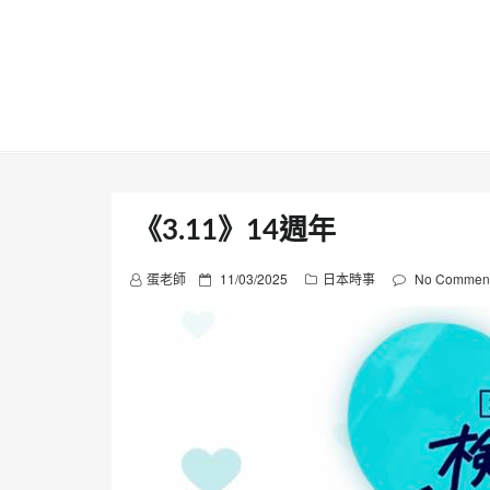
Skip
to
content
《3.11》14週年
P
蛋老師
11/03/2025
日本時事
No Commen
o
s
t
e
d
o
n