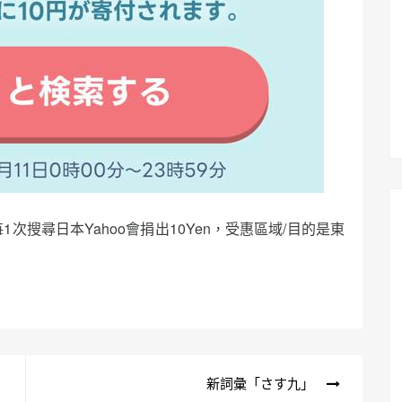
每1次搜尋日本Yahoo會捐出10Yen，受惠區域/目的是東
新詞彙「さす九」