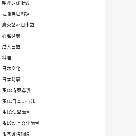
咀裡的雞蛋殼
埋嚟睇埋嚟揀
廣東話vs日本語
心理測驗
成人日語
料理
日本文化
日本時事
蛋LC奇案導讀
蛋LC日本いろは
蛋LC法學講堂
蛋LC語言文化講堂
蛋老師陪你睇