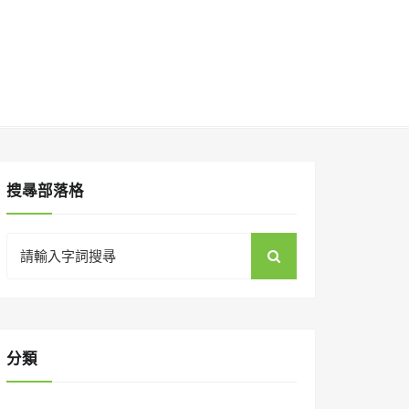
搜㝷部落格
Search
for:
分類