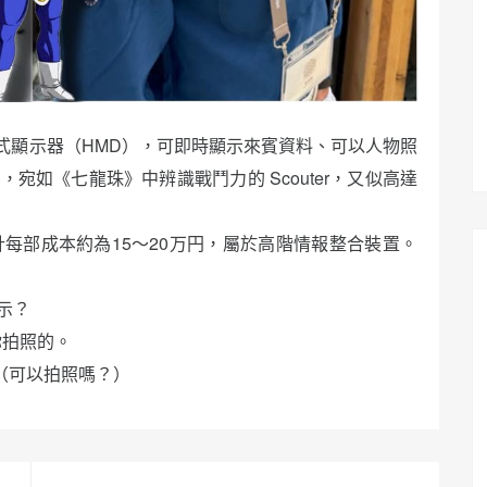
式顯示器（HMD），可即時顯示來賓資料、可以人物照
，宛如《七龍珠》中辨識戰鬥力的 Scouter，又似高達
估計每部成本約為15～20万円，屬於高階情報整合裝置。
示？
你拍照的。
（可以拍照嗎？）