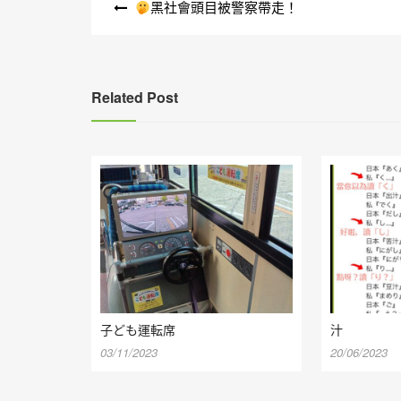
黑社會頭目被警察帶走！
章
導
覽
Related Post
子ども運転席
汁
03/11/2023
20/06/2023