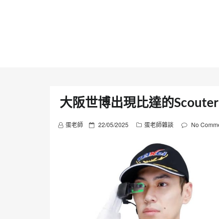
Skip
to
content
大阪世博出現比達的Scouter
P
蛋老師
22/05/2025
蛋老師雜談
No Comme
o
s
t
e
d
o
n