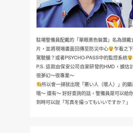
駐場警備員配戴的「單眼黑色裝置」名為頭戴
片，並將現場畫面回傳至防災中心
乍看之下
駕駛艙？或者PSYCHO-PASS中的監控系統
P.S. 這款由保安公司自家研發的HMD，據
很夢幻～很專業～
所以會一掃就出現「悪い人（壞人）」的顯
哦～ 還有～ 好好查詢的話，警備員是可以給
到時可以說「写真を撮ってもいいですか？」
文