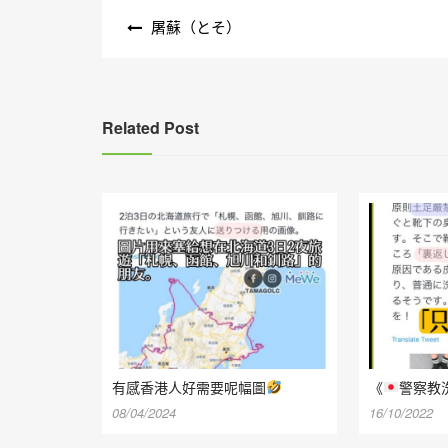
文
屠蘇（とそ）
章
導
覽
Related Post
有感香港人好需要呢幅圖
《
警察教
08/04/2024
16/10/2022