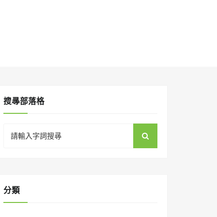
搜㝷部落格
Search
for:
分類