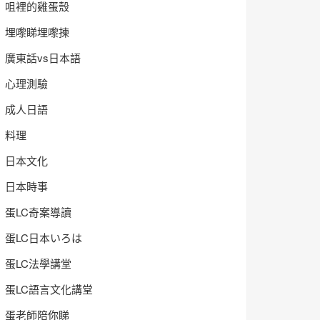
咀裡的雞蛋殼
埋嚟睇埋嚟揀
廣東話vs日本語
心理測驗
成人日語
料理
日本文化
日本時事
蛋LC奇案導讀
蛋LC日本いろは
蛋LC法學講堂
蛋LC語言文化講堂
蛋老師陪你睇