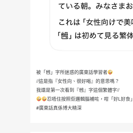
被「乸」字所迷惑的廣東話學習者
//這是指『女性向、很好喝』的意思嗎？
我還是第一次看到『乸』字這個繁體字//
忍唔住按照佢邏輯腦補咗，咁「好L好食
#廣東話真係博大精深