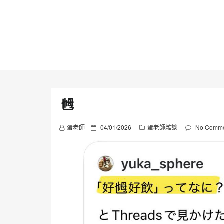
Skip
to
content
乸
P
蛋老師
04/01/2026
蛋老師雜談
No Comme
o
s
t
e
d
o
n