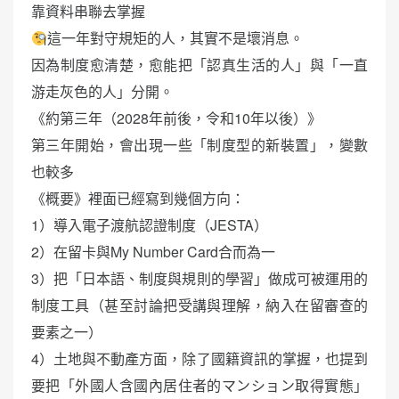
靠資料串聯去掌握
這一年對守規矩的人，其實不是壞消息。
因為制度愈清楚，愈能把「認真生活的人」與「一直
游走灰色的人」分開。
《約第三年（2028年前後，令和10年以後）》
第三年開始，會出現一些「制度型的新裝置」，變數
也較多
《概要》裡面已經寫到幾個方向：
1）導入電子渡航認證制度（JESTA）
2）在留卡與My Number Card合而為一
3）把「日本語、制度與規則的學習」做成可被運用的
制度工具（甚至討論把受講與理解，納入在留審查的
要素之一）
4）土地與不動產方面，除了國籍資訊的掌握，也提到
要把「外國人含國內居住者的マンション取得實態」