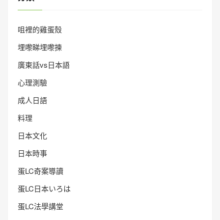
咀裡的雞蛋殼
埋嚟睇埋嚟揀
廣東話vs日本語
心理測驗
成人日語
料理
日本文化
日本時事
蛋LC奇案導讀
蛋LC日本いろは
蛋LC法學講堂