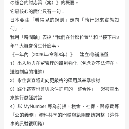
の総合的対応策（案）》的概要。
它最核心的變化只有一句：
日本要由「看得見的規則」走向「執行起來實態如
何」。
我用「時間軸」表達 **我們在什麼位置** 和 **接下來3
年** 大概會發生什麼事。
《一年內（2026年/令和8年）》 – 建立/修補底盤
1）出入境與在留管理的體制強化（包含對不法滯在、
送還制度的推進）
2）永住審查將走向更嚴格的運用與基準檢討
3）歸化審查也會與永住許可的「整合性」一起被拿出
來進行嚴謹討論
4）以 MyNumber 等為前提，稅金、社保、醫療費等
「公的義務」資料共享的門檻與範圍開始調整（這件
事的訊號很明確）