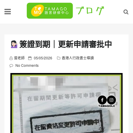
Skip
to
content
簽證到期｜更新申請審批中
P
蛋老師
05/05/2026
香港人行政書士導讀
o
No Comments
s
t
e
d
o
n