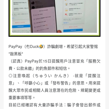
PayPay（冇Duck
）詐騙劇增，希望引起大家警惕
*敲黑板*
（認真）PayPay於15日提醒用戶注意冒充「服務欠
費、公款未繳」的釣魚郵件和短信。
◎注意喚起（ちゅうい かんき） -就是「提醒注
意」、「呼籲小心」或「發布警告」的意思。用來提
醒大眾市民或相關人員注意潛在的危險、規範變更或
重要事項等等。
目前已經確認有大量詐騙手法：騙子會發出郵件或