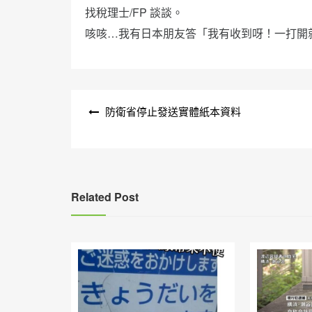
找稅理士/FP 談談。
咳咳…我有日本朋友答「我有收到呀！一打開
文
防衛省停止發送實體紙本資料
章
導
覽
Related Post