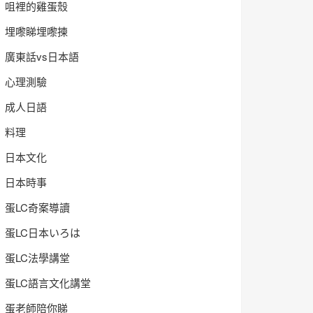
咀裡的雞蛋殼
埋嚟睇埋嚟揀
廣東話vs日本語
心理測驗
成人日語
料理
日本文化
日本時事
蛋LC奇案導讀
蛋LC日本いろは
蛋LC法學講堂
蛋LC語言文化講堂
蛋老師陪你睇