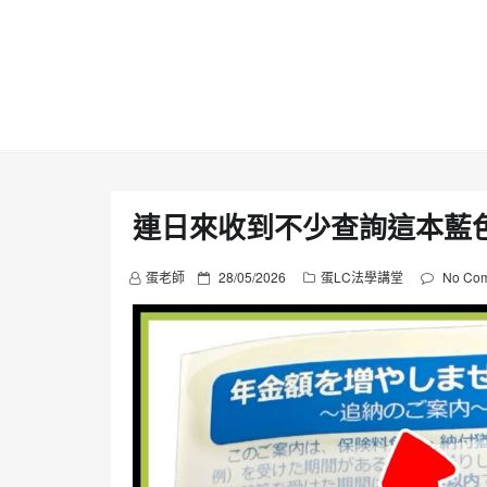
Skip
to
content
連日來收到不少查詢這本藍
P
蛋老師
28/05/2026
蛋LC法學講堂
No Co
o
s
t
e
d
o
n