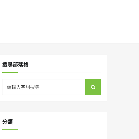
搜㝷部落格
Search
for:
分類