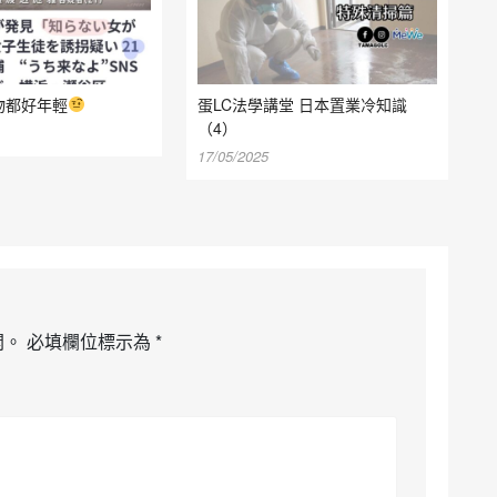
物都好年輕
蛋LC法學講堂 日本置業冷知識
（4）
17/05/2025
開。
必填欄位標示為
*