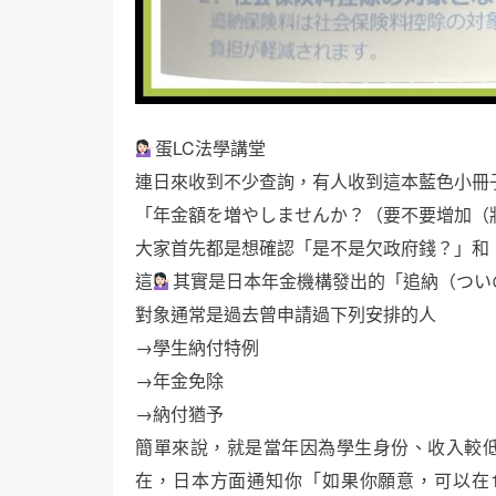
蛋LC法學講堂
連日來收到不少查詢，有人收到這本藍色小冊
「年金額を増やしませんか？（要不要增加（
大家首先都是想確認「是不是欠政府錢？」和
這
其實是日本年金機構發出的「追納（つい
對象通常是過去曾申請過下列安排的人
→學生納付特例
→年金免除
→納付猶予
簡單來說，就是當年因為學生身份、收入較
在，日本方面通知你「如果你願意，可以在