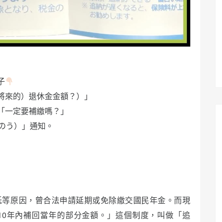
子
將來的）退休金金額？）」
「一定要補繳嗎？」
のう）」通知。
低等原因，曾合法申請延期或免除繳交國民年金。而現
10年內補回當年的部分金額。」這個制度，叫做「追