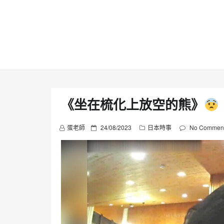
Skip
to
content
《坐在梳化上放空的熊》
P
蛋老師
24/08/2023
日本時事
No Commen
o
s
t
e
d
o
n