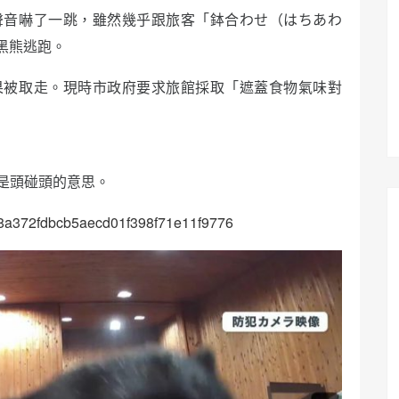
聲音嚇了一跳，雖然幾乎跟旅客「鉢合わせ（はちあわ
黑熊逃跑。
果被取走。現時市政府要求旅館採取「遮蓋食物氣味對
以是頭碰頭的意思。
8668a372fdbcb5aecd01f398f71e11f9776