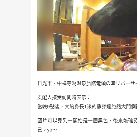
日光市、中禅寺湖温泉旅館竜頭の滝リバーサ
支配人接受訪問時表示：
當晚9點後，大約身長1米的熊穿過旅館大門
圖片可以見到一開始是一團黑色，後來能確
己。yo～