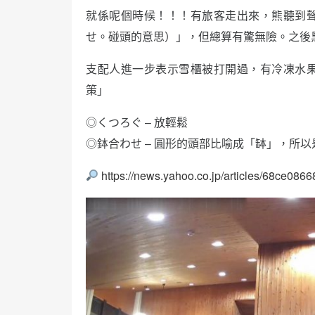
就係呢個時候！！！有旅客走出來，熊聽到
せ。碰頭的意思）」，但總算有驚無險。之後
支配人進一步表示雪櫃被打開過，有冷凍水
策」
◎くつろぐ – 放輕鬆
◎鉢合わせ – 圓形的頭部比喻成「缽」，所
https://news.yahoo.co.jp/articles/68ce0