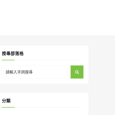
搜㝷部落格
Search
for:
分類