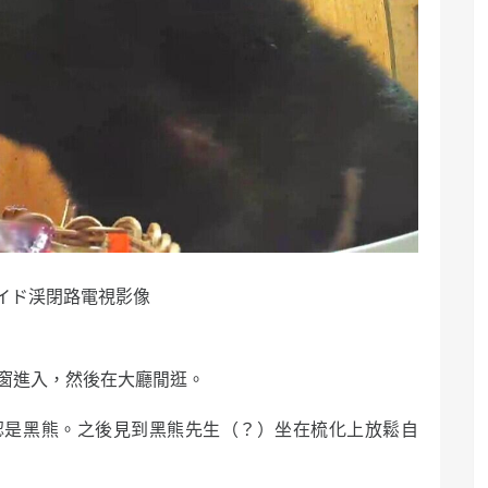
イド渓閉路電視影像
側窗進入，然後在大廳閒逛。
認是黑熊。之後見到黑熊先生（？）坐在梳化上放鬆自