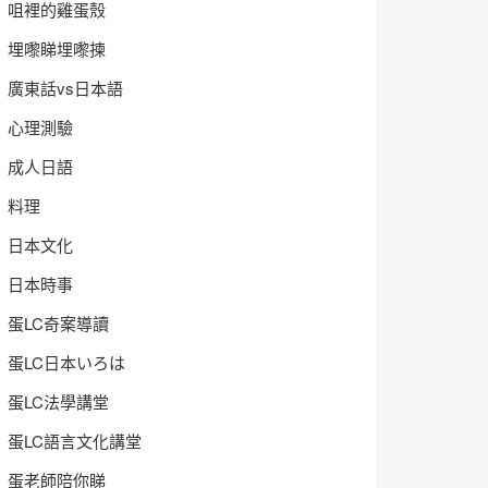
咀裡的雞蛋殼
埋嚟睇埋嚟揀
廣東話vs日本語
心理測驗
成人日語
料理
日本文化
日本時事
蛋LC奇案導讀
蛋LC日本いろは
蛋LC法學講堂
蛋LC語言文化講堂
蛋老師陪你睇