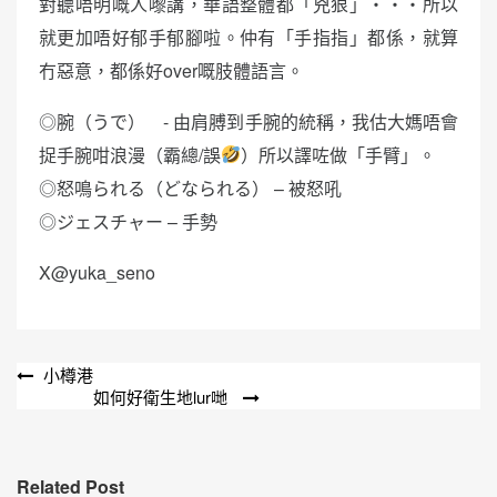
對聽唔明嘅人嚟講，華語整體都「兇狠」・・・所以
就更加唔好郁手郁腳啦。仲有「手指指」都係，就算
冇惡意，都係好over嘅肢體語言。
◎腕（うで） - 由肩膊到手腕的統稱，我估大媽唔會
捉手腕咁浪漫（霸總/誤
）所以譯咗做「手臂」。
◎怒鳴られる（どなられる） – 被怒吼
◎ジェスチャー – 手勢
X@yuka_seno
文
小樽港
如何好衛生地lur哋
章
導
覽
Related Post