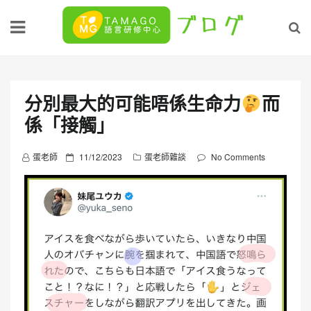
Skip
to
content
分別最大的可能唔係生命力
而
係「接觸」
P
蛋老師
11/12/2023
蛋老師雜談
No Comments
o
s
t
e
d
o
n