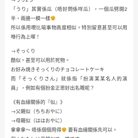
「うり」其實係瓜（唔好問係咩瓜），一個瓜劈開2
半，兩邊一模一樣
所以係用嚟比喻事物高度相似。特別留意甚至可以用
喺行為上㗎！
→そっくり
酷似。甚至可以用於死物。
お好み焼きそっくりのチョコレートケーキ
而「そっくりさん」就係指「扮演某某名人的演
員」，例如有個扮金正恩好出名嘅呢？
《有血緣關係的『似』》
→父親似（ちちおやに）
→母親似（ははおやに）
拿拿拿～ 唔係個個用得
要有血緣關係先可以。