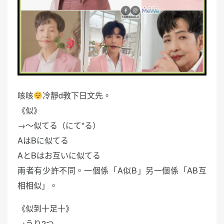
咳咳
冷靜d教下日文先。
《似》
→〜似てる（にて*る）
AはBに似てる
AとBはお互いに似てる
兩者有少許不同。一個係「A似B」另一個係「AB互
相相似」。
《似到十足十》
→うり2つ