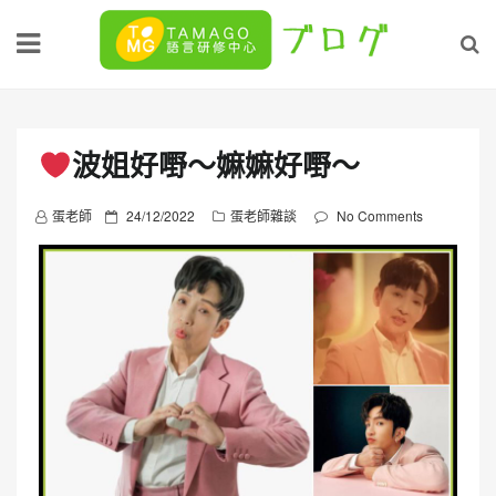
Skip
to
content
波姐好嘢～嫲嫲好嘢～
P
蛋老師
24/12/2022
蛋老師雜談
No Comments
o
s
t
e
d
o
n