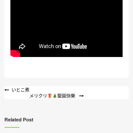
文
いとこ煮
メリクリ
聖誕快樂
章
導
覽
Related Post