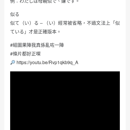
例：わたしは母親似で、嫌です。
似る
似て（い）る – （い）經常被省略，不過文法上「似
ている」才是正確版本。
#組圖果陣我真係亂咗一陣
#條片都好正㗎
https://youtu.be/Rvp1qkb9q_A